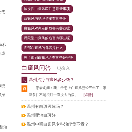
散发性白癜风应注意哪些事项
此需
白癜风的护理措施有哪些呢
白癜风对患者的危害有哪些呢
局限型白癜风的危害有哪些呢
殖和
面部白癜风的危害是什么
造成
患了眼部白癜风会有哪些危害呢
白癜风问答
Q&A
问
温州治疗白癜风多少钱？
虑或
患者询问：我儿子患上白癜风已经三年了，家
答
强身
里条件不是很好一直没去治病。......
[详情]
温州有白斑医院吗？
温州哪治白斑好
温州中研白癜风专科治疗贵不贵？
整治